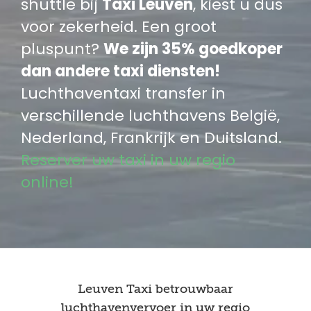
shuttle bij
Taxi Leuven
, kiest u dus
voor zekerheid. Een groot
pluspunt?
We zijn 35% goedkoper
dan andere taxi diensten!
Luchthaventaxi transfer in
verschillende luchthavens België,
Nederland, Frankrijk en Duitsland.
Reserver uw taxi in uw regio
online!
Leuven Taxi betrouwbaar
luchthavenvervoer in uw regio