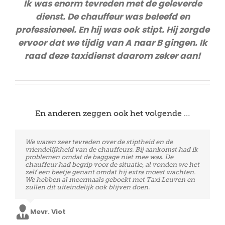
Ik was enorm tevreden met de geleverde
dienst. De chauffeur was beleefd en
professioneel. En hij was ook stipt. Hij zorgde
ervoor dat we tijdig van A naar B gingen. Ik
raad deze taxidienst daarom zeker aan!
En anderen zeggen ook het volgende …
We waren zeer tevreden over de stiptheid en de
De chauffeur was ruim op tijd, heel vriendelijk.
vriendelijkheid van de chauffeurs. Bij aankomst had ik
Absoluut geen zorgen gehad. Wij zullen daarom in de
problemen omdat de baggage niet mee was. De
toekomst terug gebruik maken van deze diensten!
chauffeur had begrip voor de situatie, al vonden we het
zelf een beetje genant omdat hij extra moest wachten.
We hebben al meermaals geboekt met Taxi Leuven en
Mevr. Edwards
zullen dit uiteindelijk ook blijven doen.
Mevr. Viot